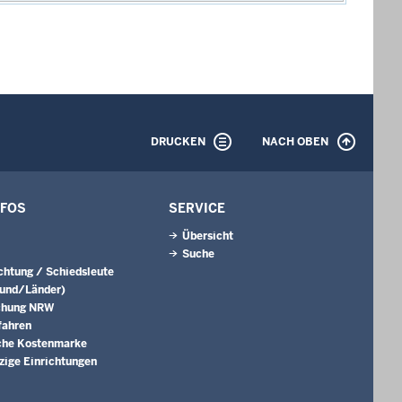
DRUCKEN
NACH OBEN
NFOS
SERVICE
Übersicht
Suche
ichtung / Schiedsleute
Bund/Länder)
chung NRW
fahren
che Kostenmarke
ige Einrichtungen