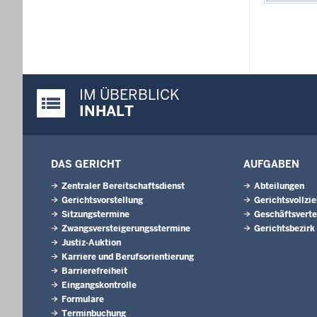
IM ÜBERBLICK
Justiz-Portal im Überblick:
INHALT
DAS GERICHT
AUFGABEN
Zentraler Bereitschaftsdienst
Abteilungen
Gerichtsvorstellung
Gerichtsvollzi
Sitzungstermine
Geschäftsverte
Zwangsversteigerungsstermine
Gerichtsbezirk
Justiz-Auktion
Karriere und Berufsorientierung
Barrierefreiheit
Eingangskontrolle
Formulare
Terminbuchung