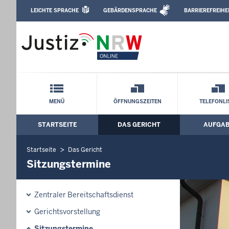
Direkt zum Inhalt
LEICHTE SPRACHE
GEBÄRDENSPRACHE
BARRIEREFREIHE
Leichte Sprache, Gebärdensprachenvideo u
Amtsgericht Ahlen: Sitzungstermine
Schnellnavigation mit Volltext-Suche
MENÜ
ÖFFNUNGSZEITEN
TELEFONLI
STARTSEITE
DAS GERICHT
AUFGA
Hauptmenü: Hauptnavigation
Startseite
Das Gericht
Sitzungstermine
Zentraler Bereitschaftsdienst
Gerichtsvorstellung
Sitzungstermine