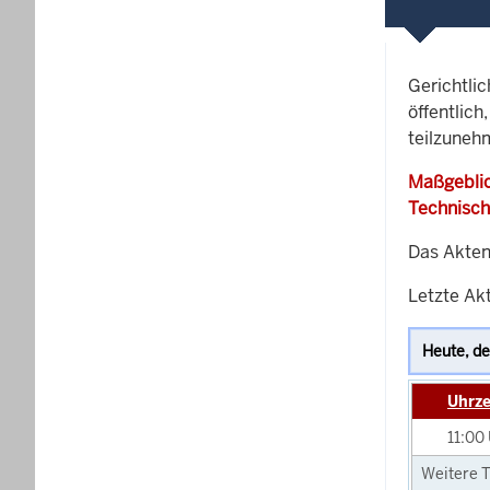
Gerichtli
öffentlich
teilzuneh
Maßgeblic
Technisch
Das Akten
Letzte Ak
Uhrze
11:00
Weitere T