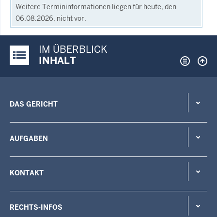
Weitere Termininformationen liegen für heute, den
06.08.2026, nicht vor.
IM ÜBERBLICK
Justiz-Portal im Überblick:
INHALT
DAS GERICHT
AUFGABEN
KONTAKT
RECHTS-INFOS