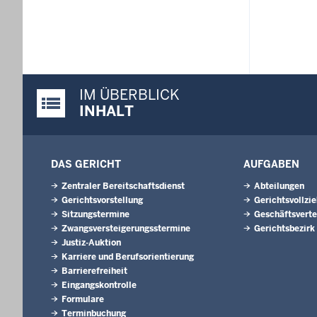
IM ÜBERBLICK
Justiz-Portal im Überblick:
INHALT
DAS GERICHT
AUFGABEN
Zentraler Bereitschaftsdienst
Abteilungen
Gerichtsvorstellung
Gerichtsvollzi
Sitzungstermine
Geschäftsverte
Zwangsversteigerungsstermine
Gerichtsbezirk
Justiz-Auktion
Karriere und Berufsorientierung
Barrierefreiheit
Eingangskontrolle
Formulare
Terminbuchung