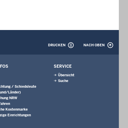
DRUCKEN
NACH OBEN
NFOS
SERVICE
Übersicht
Suche
ichtung / Schiedsleute
Bund/Länder)
chung NRW
fahren
che Kostenmarke
ige Einrichtungen