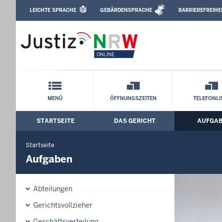
Direkt zum Inhalt
LEICHTE SPRACHE
GEBÄRDENSPRACHE
BARRIEREFREIHE
Leichte Sprache, Gebärdensprachenvideo u
Amtsgericht Ahlen: Aufgaben
Schnellnavigation mit Volltext-Suche
MENÜ
ÖFFNUNGSZEITEN
TELEFONLI
STARTSEITE
DAS GERICHT
AUFGA
Hauptmenü: Hauptnavigation
Startseite
Aufgaben
Abteilungen
Gerichtsvollzieher
Geschäftsverteilung